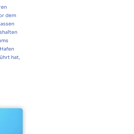
ren
vor dem
lassen
shalten
 ums
 Hafen
ührt hat,