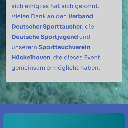
sich einig: es hat sich gelohnt.
Vielen Dank an den
Verband
Deutscher Sporttaucher
, die
Deutsche Sportjugend
und
unserern
Sporttauchverein
Hückelhoven
, die dieses Event
gemeinsam ermöglicht haben.