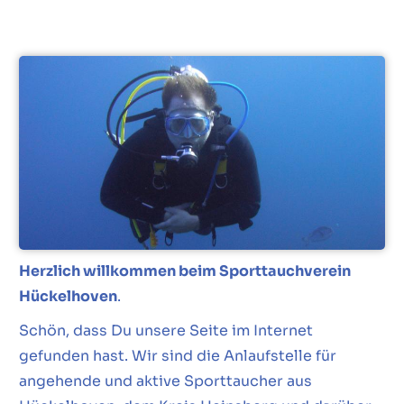
Herzlich willkommen beim Sporttauchverein
Hückelhoven
.
Schön, dass Du unsere Seite im Internet
gefunden hast. Wir sind die Anlaufstelle für
angehende und aktive Sporttaucher aus