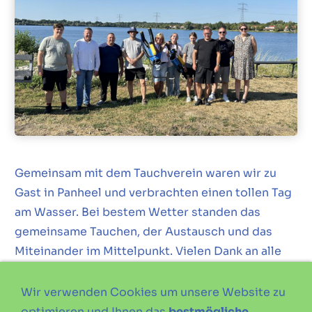
Gemeinsam mit dem Tauchverein waren wir zu
Gast in Panheel und verbrachten einen tollen Tag
am Wasser. Bei bestem Wetter standen das
gemeinsame Tauchen, der Austausch und das
Miteinander im Mittelpunkt. Vielen Dank an alle
Beteiligten für die schöne Zeit und die tolle
Atmosphäre!
Wir verwenden Cookies um unsere Website zu
optimieren und Ihnen das
bestmögliche