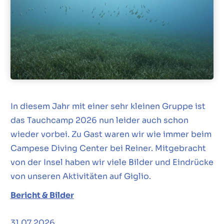
In diesem Jahr mit einer sehr kleinen Gruppe ist
das Tauchcamp 2026 nun leider auch schon
wieder vorbei. Zu Gast waren wir wie immer beim
Campese Diving Center bei Reiner. Mitgebracht
von der Insel haben wir viele Bilder und Eindrücke
von unseren Aktivitäten auf Giglio.
Bericht & Bilder
31.07.2026