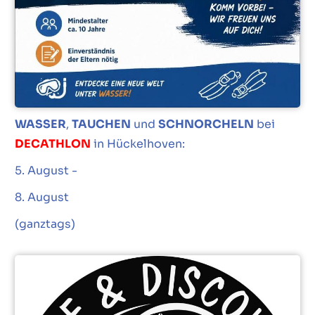
WASSER
,
TAUCHEN
und
SCHNORCHELN
bei
DECATHLON
in Hückelhoven:
5. August -
8. August
(ganztags)