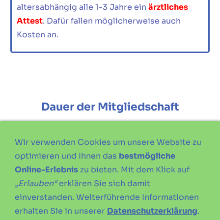
altersabhängig alle 1-3 Jahre ein
ärztliches
Attest
. Dafür fallen möglicherweise auch
Kosten an.
Dauer der Mitgliedschaft
Wir verwenden Cookies um unsere Website zu
Die Mitgliedschaft in unserem Verein besteht
optimieren und Ihnen das
bestmögliche
dauerhaft bis zur Kündigung der
Online-Erlebnis
zu bieten. Mit dem Klick auf
Mitgliedschaft.
„Erlauben“
erklären Sie sich damit
Wer den Verein zum Jahresende verlassen
einverstanden. Weiterführende Informationen
möchte, muss bis zum
30.09.
des laufendes
erhalten Sie in unserer
Datenschutzerklärung
.