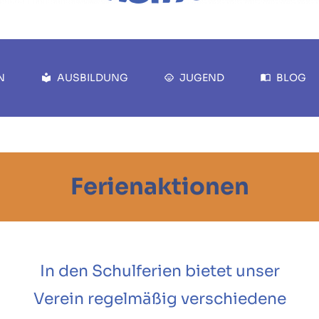
N
AUSBILDUNG
JUGEND
BLOG
Ferienaktionen
In den Schulferien bietet unser
Verein regelmäßig verschiedene