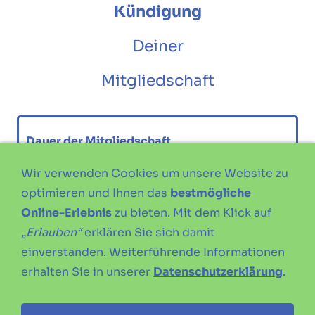
Kündigung
Deiner
Mitgliedschaft
Dauer der Mitgliedschaft
Die Mitgliedschaft in unserem Verein besteht
Wir verwenden Cookies um unsere Website zu
auf unbestimmte Zeit und kann zum Ende
optimieren und Ihnen das
bestmögliche
jeden Kalenderjahres gekündigt werden.
Online-Erlebnis
zu bieten. Mit dem Klick auf
„Erlauben“
erklären Sie sich damit
Wer den Verein zum Jahresende verlassen
einverstanden. Weiterführende Informationen
möchte, muss bis zum
30.09.
des laufendes
erhalten Sie in unserer
Datenschutzerklärung
.
Jahres kündigen. Kündigungen bedürfen
grundsätzlich der
Schriftform
.