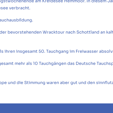
Pfingstwochenende am Kreidesee Hemmoor. In diesem Jah
esee verbracht.
Tauchausbildung.
g der bevorstehenden Wracktour nach Schottland an kalt
ils ihren insgesamt 50. Tauchgang im Freiwasser absolv
insgesamt mehr als 10 Tauchgängen das Deutsche Tauch
uppe und die Stimmung waren aber gut und den sinnflu